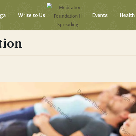
ga
Write to Us
Events
Health
tion