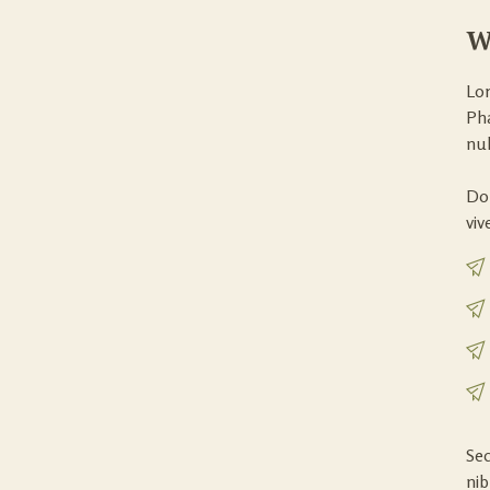
W
Lor
Pha
nul
Dol
viv
Sed
nib