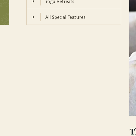
Yoga Retreats
All Special Features
T